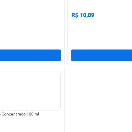
R$ 10,89
Veja Gotas de Perfume Ametista Lavanda Limpador Perfumado Concentrado 100 ml