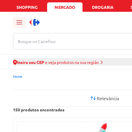
SHOPPING
MERCADO
DROGARIA
Busque no Carrefour
Insira seu CEP
e veja produtos na sua região
Mercado Carrefour | Ofertas de Supermercado Delivery
Home
Relevância
150
produtos encontrados