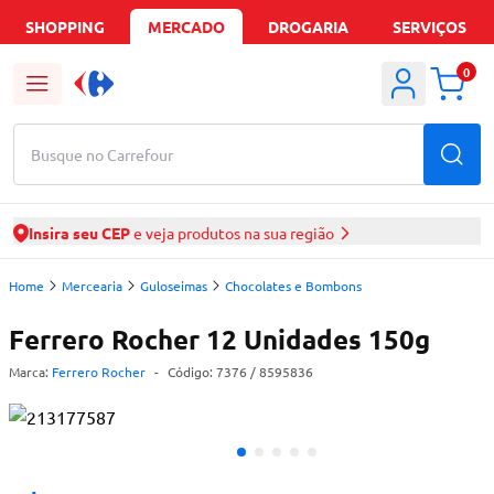
SHOPPING
MERCADO
DROGARIA
SERVIÇOS
0
Busque no Carrefour
Insira seu CEP
e veja produtos na sua região
Home
Mercearia
Guloseimas
Chocolates e Bombons
Ferrero Rocher 12 Unidades 150g
Marca:
Ferrero Rocher
-
Código:
7376
/ 8595836