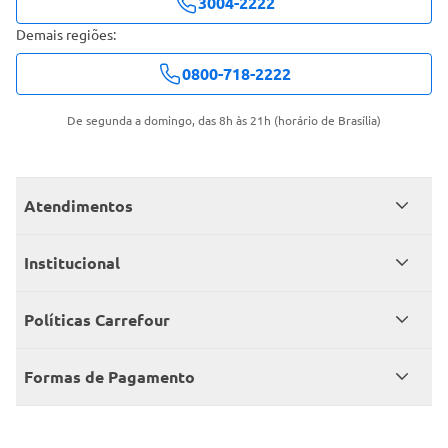
3004-2222
Demais regiões:
0800-718-2222
De segunda a domingo, das 8h às 21h (horário de Brasília)
Atendimentos
Meus pedidos
Institucional
Central de atendimento
Grupo Carrefour Brasil
Políticas Carrefour
Cartão Carrefour
Trabalhe conosco
Políticas de entregas
Consumidor.gov
Formas de Pagamento
Produtos Carrefour
Políticas de trocas e devoluções
Políticas de cancelamento e ressarcimentos