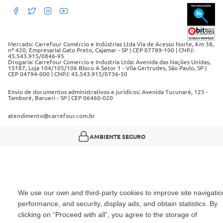
Débito Bancário
Políticas de retire na loja alimentar
Mercado: Carrefour Comércio e Indústrias Ltda Via de Acesso Norte, Km 38,
nº 420, Empresarial Gato Preto, Cajamar - SP | CEP 07789-100 | CNPJ:
45.543.915/0846-95
Drogaria: Carrefour Comercio e Industria Ltda: Avenida das Nações Unidas,
15187, Loja 104/105/106 Bloco A Setor 1 - Vila Gertrudes, São Paulo, SP |
CEP 04794-000 | CNPJ: 45.543.915/0736-50
Envio de documentos administrativos e jurídicos: Avenida Tucunaré, 125 -
Tamboré, Barueri - SP | CEP 06460-020
atendimento@carrefour.com.br
AMBIENTE SEGURO
We use our own and third-party cookies to improve site navigatio
performance, and security, display ads, and obtain statistics. By
clicking on “Proceed with all”, you agree to the storage of