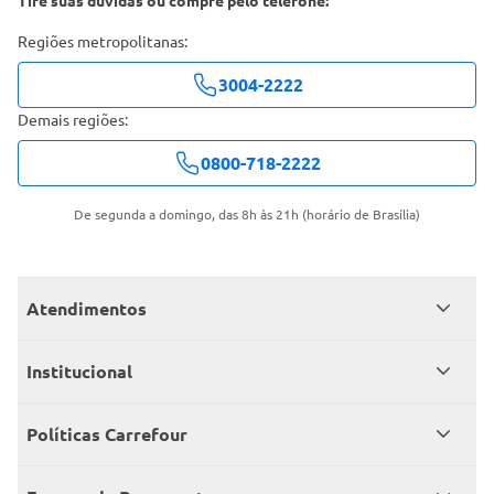
Regiões metropolitanas:
3004-2222
Demais regiões:
0800-718-2222
De segunda a domingo, das 8h às 21h (horário de Brasília)
Atendimentos
Meus pedidos
Institucional
Central de atendimento
Grupo Carrefour Brasil
Políticas Carrefour
Cartão Carrefour
Trabalhe conosco
Políticas de entregas
Consumidor.gov