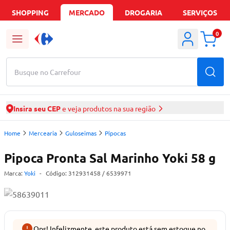
SHOPPING
MERCADO
DROGARIA
SERVIÇOS
0
Busque no Carrefour
Insira seu CEP
e veja produtos na sua região
Home
Mercearia
Guloseimas
Pipocas
Pipoca Pronta Sal Marinho Yoki 58 g
Marca:
Yoki
-
Código:
312931458
/ 6539971
Ops! Infelizmente, este produto está sem estoque no