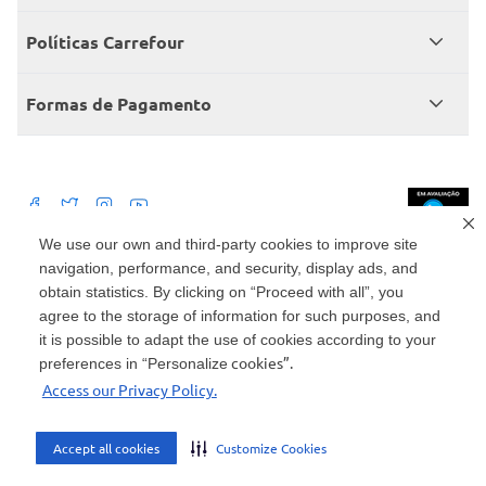
Central de atendimento
Grupo Carrefour Brasil
Políticas Carrefour
Cartão Carrefour
Trabalhe conosco
Políticas de entregas
Consumidor.gov
Formas de Pagamento
Produtos Carrefour
Políticas de trocas e devoluções
Políticas de cancelamento e ressarcimentos
Débito Bancário
Políticas de retire na loja alimentar
We use our own and third-party cookies to improve site
navigation, performance, and security, display ads, and
Mercado: Carrefour Comércio e Indústrias Ltda Via de Acesso Norte, Km 38,
nº 420, Empresarial Gato Preto, Cajamar - SP | CEP 07789-100 | CNPJ:
obtain statistics. By clicking on “Proceed with all”, you
45.543.915/0846-95
Drogaria: Carrefour Comercio e Industria Ltda: Avenida das Nações Unidas,
agree to the storage of information for such purposes, and
15187, Loja 104/105/106 Bloco A Setor 1 - Vila Gertrudes, São Paulo, SP |
it is possible to adapt the use of cookies according to your
CEP 04794-000 | CNPJ: 45.543.915/0736-50
cookies”.
preferences in “Personalize
Envio de documentos administrativos e jurídicos: Avenida Tucunaré, 125 -
Access our Privacy Policy.
Tamboré, Barueri - SP | CEP 06460-020
atendimento@carrefour.com.br
Accept all cookies
Customize Cookies
AMBIENTE SEGURO