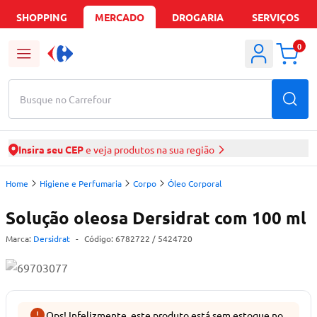
SHOPPING
MERCADO
DROGARIA
SERVIÇOS
0
Busque no Carrefour
Insira seu CEP
e veja produtos na sua região
Home
Higiene e Perfumaria
Corpo
Óleo Corporal
Solução oleosa Dersidrat com 100 ml
Marca:
Dersidrat
-
Código:
6782722
/ 5424720
Ops! Infelizmente, este produto está sem estoque no