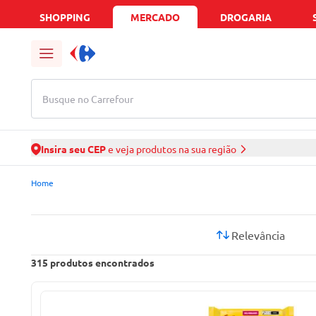
SHOPPING
MERCADO
DROGARIA
Busque no Carrefour
Insira seu CEP
e veja produtos na sua região
Mercado Carrefour | Ofertas de Supermercado Delivery
Home
Relevância
315
produtos encontrados