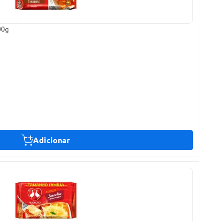
00g
Adicionar