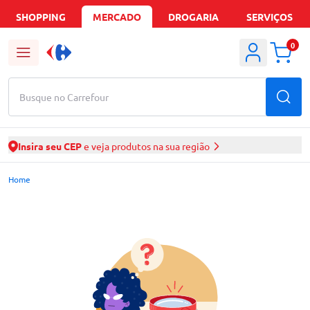
SHOPPING
MERCADO
DROGARIA
SERVIÇOS
0
Busque no Carrefour
Insira seu CEP
e veja produtos na sua região
Mercado Carrefour | Ofertas de Supermercado Delivery
Home