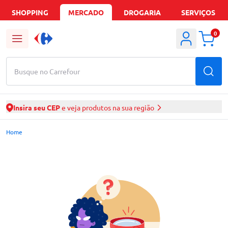
SHOPPING
MERCADO
DROGARIA
SERVIÇOS
0
Busque no Carrefour
Insira seu CEP
e veja produtos na sua região
Mercado Carrefour | Ofertas de Supermercado Delivery
Home