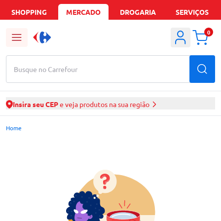
SHOPPING
MERCADO
DROGARIA
SERVIÇOS
0
Busque no Carrefour
Insira seu CEP
e veja produtos na sua região
Mercado Carrefour | Ofertas de Supermercado Delivery
Home