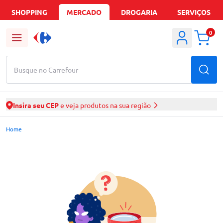
SHOPPING
MERCADO
DROGARIA
SERVIÇOS
0
Busque no Carrefour
Insira seu CEP
e veja produtos na sua região
Mercado Carrefour | Ofertas de Supermercado Delivery
Home