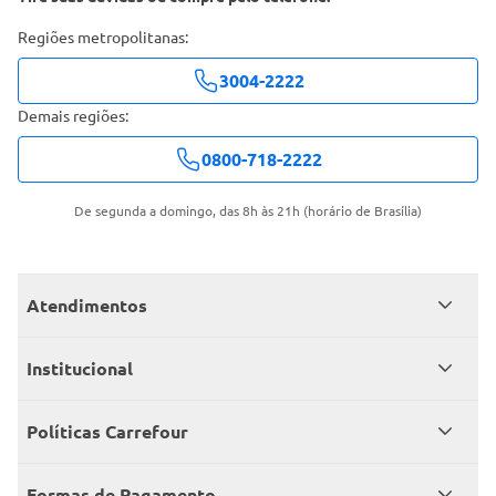
Regiões metropolitanas:
3004-2222
Demais regiões:
0800-718-2222
De segunda a domingo, das 8h às 21h (horário de Brasília)
Atendimentos
Meus pedidos
Institucional
Central de atendimento
Grupo Carrefour Brasil
Políticas Carrefour
Cartão Carrefour
Trabalhe conosco
Políticas de entregas
Consumidor.gov
Formas de Pagamento