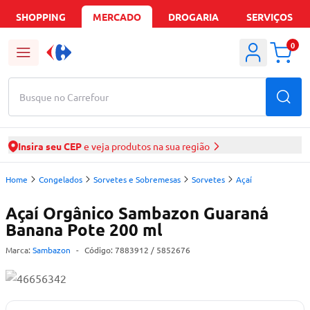
SHOPPING
MERCADO
DROGARIA
SERVIÇOS
0
Busque no Carrefour
Insira seu CEP
e veja produtos na sua região
Home
Congelados
Sorvetes e Sobremesas
Sorvetes
Açaí
Açaí Orgânico Sambazon Guaraná
Banana Pote 200 ml
Marca:
Sambazon
-
Código:
7883912
/ 5852676