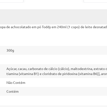
e sopa de achocolatado em pó Toddy em 240ml (1 copo) de leite desnata
300g
Açúcar, cacau, carbonato de cálcio (cálcio), maltodextrina, extrato 
tiamina (vitamina B1) e cloridrato de piridoxina (vitamina B6)], aro
Não Contém
Contém