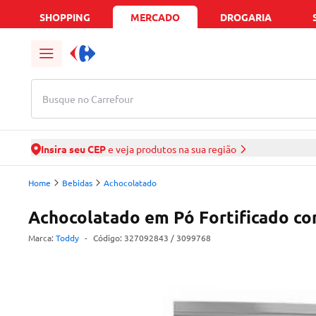
SHOPPING
MERCADO
DROGARIA
Busque no Carrefour
Insira seu CEP
e veja produtos na sua região
Home
Bebidas
Achocolatado
Achocolatado em Pó Fortificado c
Marca:
Toddy
-
Código:
327092843
/ 3099768