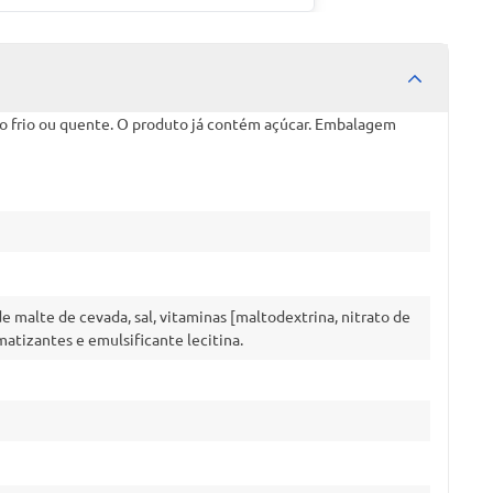
do frio ou quente. O produto já contém açúcar. Embalagem
de malte de cevada, sal, vitaminas [maltodextrina, nitrato de
matizantes e emulsificante lecitina.