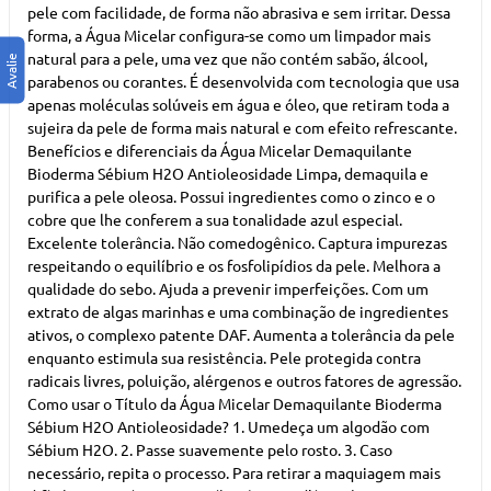
pele com facilidade, de forma não abrasiva e sem irritar. Dessa
forma, a Água Micelar configura-se como um limpador mais
natural para a pele, uma vez que não contém sabão, álcool,
parabenos ou corantes. É desenvolvida com tecnologia que usa
apenas moléculas solúveis em água e óleo, que retiram toda a
sujeira da pele de forma mais natural e com efeito refrescante.
Benefícios e diferenciais da Água Micelar Demaquilante
Bioderma Sébium H2O Antioleosidade Limpa, demaquila e
purifica a pele oleosa. Possui ingredientes como o zinco e o
cobre que lhe conferem a sua tonalidade azul especial.
Excelente tolerância. Não comedogênico. Captura impurezas
respeitando o equilíbrio e os fosfolipídios da pele. Melhora a
qualidade do sebo. Ajuda a prevenir imperfeições. Com um
extrato de algas marinhas e uma combinação de ingredientes
ativos, o complexo patente DAF. Aumenta a tolerância da pele
enquanto estimula sua resistência. Pele protegida contra
radicais livres, poluição, alérgenos e outros fatores de agressão.
Como usar o Título da Água Micelar Demaquilante Bioderma
Sébium H2O Antioleosidade? 1. Umedeça um algodão com
Sébium H2O. 2. Passe suavemente pelo rosto. 3. Caso
necessário, repita o processo. Para retirar a maquiagem mais