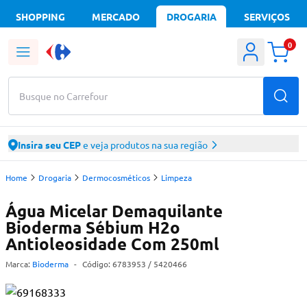
SHOPPING
MERCADO
DROGARIA
SERVIÇOS
0
Busque no Carrefour
Insira seu CEP
e veja produtos na sua região
Home
Drogaria
Dermocosméticos
Limpeza
Água Micelar Demaquilante
Bioderma Sébium H2o
Antioleosidade Com 250ml
Marca:
Bioderma
-
Código:
6783953
/ 5420466