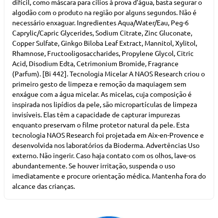
difícil, como máscara para cílios à prova d’água, basta segurar o
algodão com o produto na região por alguns segundos. Não é
necessário enxaguar. Ingredientes Aqua/Water/Eau, Peg-6
Caprylic/Capric Glycerides, Sodium Citrate, Zinc Gluconate,
Copper Sulfate, Ginkgo Biloba Leaf Extract, Mannitol, Xylitol,
Rhamnose, Fructooligosaccharides, Propylene Glycol, Citric
Acid, Disodium Edta, Cetrimonium Bromide, Fragrance
(Parfum). [Bi 442]. Tecnologia Micelar A NAOS Research criou o
primeiro gesto de limpeza e remoção da maquiagem sem
enxágue com a água micelar. As micelas, cuja composição é
inspirada nos lipídios da pele, são micropartículas de limpeza
invisíveis. Elas têm a capacidade de capturar impurezas
enquanto preservam o filme protetor natural da pele. Esta
tecnologia NAOS Research foi projetada em Aix-en-Provence e
desenvolvida nos laboratórios da Bioderma. Advertências Uso
externo. Não ingerir. Caso haja contato com os olhos, lave-os
abundantemente. Se houver irritação, suspenda o uso
imediatamente e procure orientação médica. Mantenha fora do
alcance das crianças.