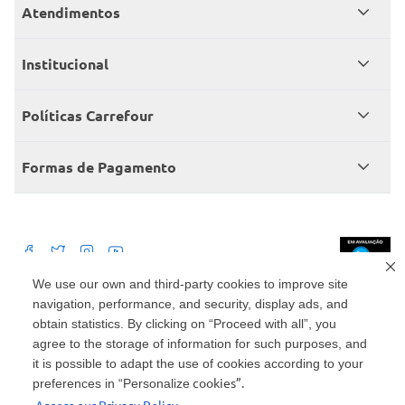
Atendimentos
Meus pedidos
Institucional
Central de atendimento
Grupo Carrefour Brasil
Políticas Carrefour
Cartão Carrefour
Trabalhe conosco
Políticas de entregas
Consumidor.gov
Formas de Pagamento
Produtos Carrefour
Políticas de trocas e devoluções
Políticas de cancelamento e ressarcimentos
Débito Bancário
Políticas de retire na loja alimentar
We use our own and third-party cookies to improve site
navigation, performance, and security, display ads, and
Mercado: Carrefour Comércio e Indústrias Ltda Via de Acesso Norte, Km 38,
nº 420, Empresarial Gato Preto, Cajamar - SP | CEP 07789-100 | CNPJ:
obtain statistics. By clicking on “Proceed with all”, you
45.543.915/0846-95
Drogaria: Carrefour Comercio e Industria Ltda: Avenida das Nações Unidas,
agree to the storage of information for such purposes, and
15187, Loja 104/105/106 Bloco A Setor 1 - Vila Gertrudes, São Paulo, SP |
it is possible to adapt the use of cookies according to your
CEP 04794-000 | CNPJ: 45.543.915/0736-50
cookies”.
preferences in “Personalize
Envio de documentos administrativos e jurídicos: Avenida Tucunaré, 125 -