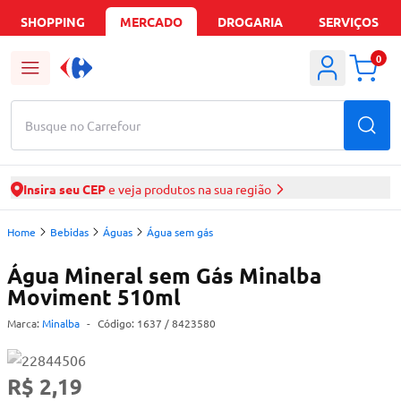
SHOPPING
MERCADO
DROGARIA
SERVIÇOS
0
Busque no Carrefour
Insira seu CEP
e veja produtos na sua região
Home
Bebidas
Águas
Água sem gás
Água Mineral sem Gás Minalba
Moviment 510ml
Marca:
Minalba
-
Código:
1637
/ 8423580
R$ 2,19