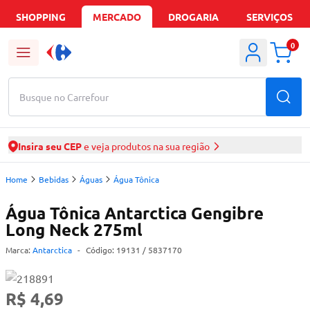
SHOPPING
MERCADO
DROGARIA
SERVIÇOS
0
Busque no Carrefour
Insira seu CEP
e veja produtos na sua região
Home
Bebidas
Águas
Água Tônica
Água Tônica Antarctica Gengibre
Long Neck 275ml
Marca:
Antarctica
-
Código:
19131
/ 5837170
R$ 4,69