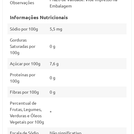
Observações
Embalagem
Informações Nutricionais
Sódio por 100g
5,5 mg
Gorduras
Saturadas por
0 g
100g
Açúcar por 100g
7,6 g
Proteínas por
0 g
100g
Fibras por 100g
0 g
Percentual de
Frutas, Legumes,
*
Verduras e Óleos
Vegetais por 100g
Escala de Sódio
Não significativo