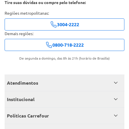
Tire suas dúvidas ou compre pelo telefone:
Regiões metropolitanas:
3004-2222
Demais regiões:
0800-718-2222
De segunda a domingo, das 8h às 21h (horário de Brasília)
Atendimentos
Meus pedidos
Institucional
Central de atendimento
Grupo Carrefour Brasil
Políticas Carrefour
Cartão Carrefour
Trabalhe conosco