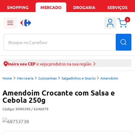
SHOPPING
MERCADO
DROGARIA
SERVIÇOS
0
Busque no Carrefour
Insira seu CEP
e veja produtos na sua região
Home
Mercearia
Guloseimas
Salgadinhos e Snacks
Amendoim
Amendoim Crocante com Salsa e
Cebola 250g
Código:
6990390
/ 6246079