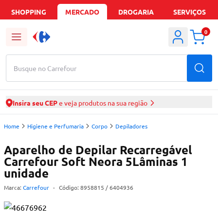
SHOPPING
MERCADO
DROGARIA
SERVIÇOS
0
Busque no Carrefour
Insira seu CEP
e veja produtos na sua região
Home
Higiene e Perfumaria
Corpo
Depiladores
Aparelho de Depilar Recarregável
Carrefour Soft Neora 5Lâminas 1
unidade
Marca:
Carrefour
-
Código:
8958815
/ 6404936