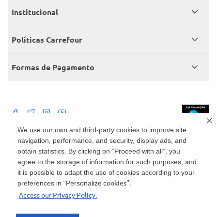
Meus pedidos
Institucional
Central de atendimento
Grupo Carrefour Brasil
Políticas Carrefour
Cartão Carrefour
Trabalhe conosco
Políticas de entregas
Consumidor.gov
Formas de Pagamento
Produtos Carrefour
Políticas de trocas e devoluções
Políticas de cancelamento e ressarcimentos
Débito Bancário
Políticas de retire na loja alimentar
We use our own and third-party cookies to improve site
navigation, performance, and security, display ads, and
Mercado: Carrefour Comércio e Indústrias Ltda Via de Acesso Norte, Km 38,
nº 420, Empresarial Gato Preto, Cajamar - SP | CEP 07789-100 | CNPJ:
obtain statistics. By clicking on “Proceed with all”, you
45.543.915/0846-95
Drogaria: Carrefour Comercio e Industria Ltda: Avenida das Nações Unidas,
agree to the storage of information for such purposes, and
15187, Loja 104/105/106 Bloco A Setor 1 - Vila Gertrudes, São Paulo, SP |
it is possible to adapt the use of cookies according to your
CEP 04794-000 | CNPJ: 45.543.915/0736-50
cookies”.
preferences in “Personalize
Envio de documentos administrativos e jurídicos: Avenida Tucunaré, 125 -
Access our Privacy Policy.
Tamboré, Barueri - SP | CEP 06460-020
atendimento@carrefour.com.br