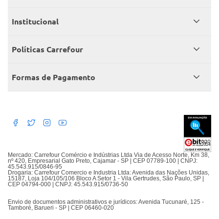
Meus pedidos
Institucional
Central de atendimento
Grupo Carrefour Brasil
Políticas Carrefour
Cartão Carrefour
Trabalhe conosco
Políticas de entregas
Consumidor.gov
Formas de Pagamento
Produtos Carrefour
Políticas de trocas e devoluções
Políticas de cancelamento e ressarcimentos
Débito Bancário
Políticas de retire na loja alimentar
Mercado: Carrefour Comércio e Indústrias Ltda Via de Acesso Norte, Km 38,
nº 420, Empresarial Gato Preto, Cajamar - SP | CEP 07789-100 | CNPJ:
45.543.915/0846-95
Drogaria: Carrefour Comercio e Industria Ltda: Avenida das Nações Unidas,
15187, Loja 104/105/106 Bloco A Setor 1 - Vila Gertrudes, São Paulo, SP |
CEP 04794-000 | CNPJ: 45.543.915/0736-50
Envio de documentos administrativos e jurídicos: Avenida Tucunaré, 125 -
Tamboré, Barueri - SP | CEP 06460-020