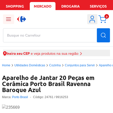
SHOPPING
MERCADO
DROGARIA
SERVIÇOS
0
Busque no Carrefour
Insira seu CEP
e veja produtos na sua região
Home
Utilidades Domésticas
Cozinha
Conjuntos para Servir
Aparelho 
Aparelho de Jantar 20 Peças em
Cerâmica Porto Brasil Ravenna
Baroque Azul
Marca:
Porto Brasil
-
Código:
24761
/ 9916253