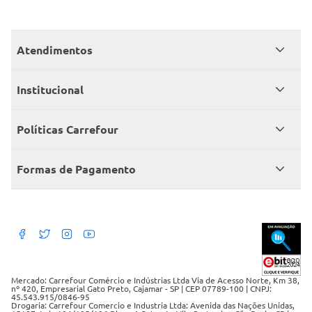
Atendimentos
Meus pedidos
Institucional
Central de atendimento
Grupo Carrefour Brasil
Políticas Carrefour
Cartão Carrefour
Trabalhe conosco
Políticas de entregas
Consumidor.gov
Formas de Pagamento
Produtos Carrefour
Políticas de trocas e devoluções
Políticas de cancelamento e ressarcimentos
Débito Bancário
Políticas de retire na loja alimentar
Mercado: Carrefour Comércio e Indústrias Ltda Via de Acesso Norte, Km 38,
nº 420, Empresarial Gato Preto, Cajamar - SP | CEP 07789-100 | CNPJ:
45.543.915/0846-95
Drogaria: Carrefour Comercio e Industria Ltda: Avenida das Nações Unidas,