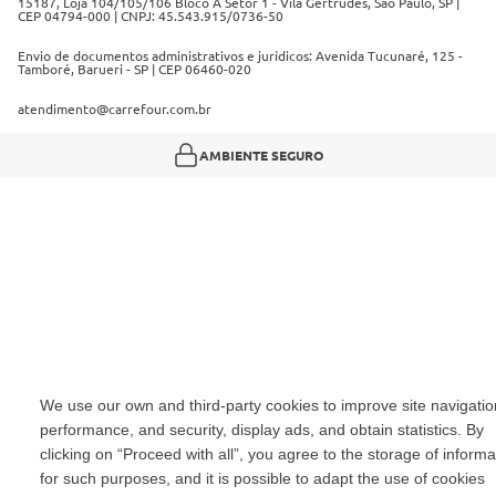
15187, Loja 104/105/106 Bloco A Setor 1 - Vila Gertrudes, São Paulo, SP |
CEP 04794-000 | CNPJ: 45.543.915/0736-50
Envio de documentos administrativos e jurídicos: Avenida Tucunaré, 125 -
Tamboré, Barueri - SP | CEP 06460-020
atendimento@carrefour.com.br
AMBIENTE SEGURO
We use our own and third-party cookies to improve site navigatio
performance, and security, display ads, and obtain statistics. By
clicking on “Proceed with all”, you agree to the storage of informa
for such purposes, and it is possible to adapt the use of cookies