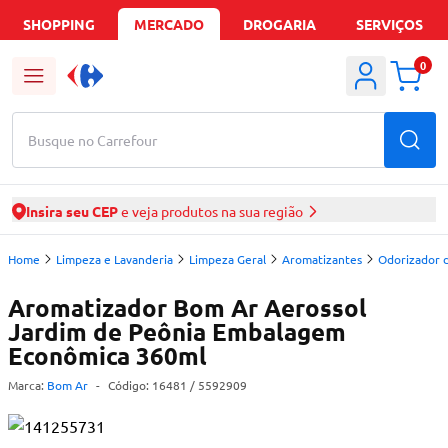
SHOPPING
MERCADO
DROGARIA
SERVIÇOS
0
Busque no Carrefour
Insira seu CEP
e veja produtos na sua região
Home
Limpeza e Lavanderia
Limpeza Geral
Aromatizantes
Odorizador 
Aromatizador Bom Ar Aerossol
Jardim de Peônia Embalagem
Econômica 360ml
Marca:
Bom Ar
-
Código:
16481
/ 5592909