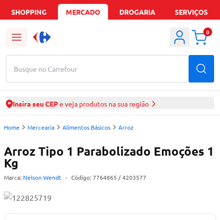
SHOPPING
MERCADO
DROGARIA
SERVIÇOS
0
Busque no Carrefour
Insira seu CEP
e veja produtos na sua região
Home
Mercearia
Alimentos Básicos
Arroz
Arroz Tipo 1 Parabolizado Emoções 1
Kg
Marca:
Nelson Wendt
-
Código:
7764865
/ 4203577