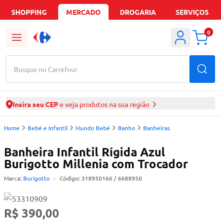
SHOPPING
MERCADO
DROGARIA
SERVIÇOS
0
Busque no Carrefour
Insira seu CEP
e veja produtos na sua região
Home
Bebê e Infantil
Mundo Bebê
Banho
Banheiras
Banheira Infantil Rígida Azul
Burigotto Millenia com Trocador
Marca:
Burigotto
-
Código:
318950166
/ 6688950
R$ 390,00