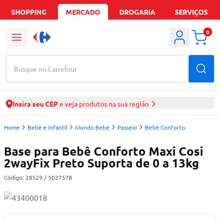
SHOPPING
MERCADO
DROGARIA
SERVIÇOS
0
Busque no Carrefour
Insira seu CEP
e veja produtos na sua região
Home
Bebê e Infantil
Mundo Bebê
Passeio
Bebê Conforto
Base para Bebê Conforto Maxi Cosi
2wayFix Preto Suporta de 0 a 13kg
Código:
28529
/ 5027578