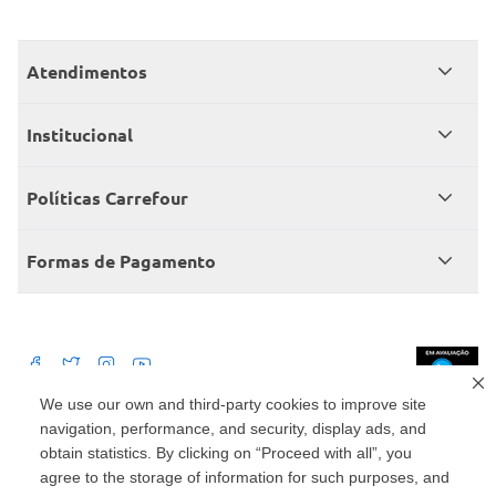
Atendimentos
Meus pedidos
Institucional
Central de atendimento
Grupo Carrefour Brasil
Políticas Carrefour
Cartão Carrefour
Trabalhe conosco
Políticas de entregas
Consumidor.gov
Formas de Pagamento
Produtos Carrefour
Políticas de trocas e devoluções
Políticas de cancelamento e ressarcimentos
Débito Bancário
Políticas de retire na loja alimentar
We use our own and third-party cookies to improve site
navigation, performance, and security, display ads, and
Mercado: Carrefour Comércio e Indústrias Ltda Via de Acesso Norte, Km 38,
nº 420, Empresarial Gato Preto, Cajamar - SP | CEP 07789-100 | CNPJ:
obtain statistics. By clicking on “Proceed with all”, you
45.543.915/0846-95
Drogaria: Carrefour Comercio e Industria Ltda: Avenida das Nações Unidas,
agree to the storage of information for such purposes, and
15187, Loja 104/105/106 Bloco A Setor 1 - Vila Gertrudes, São Paulo, SP |