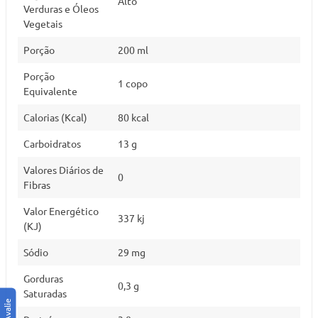
Alto
Verduras e Óleos
Vegetais
Porção
200 ml
Porção
1 copo
Equivalente
Calorias (Kcal)
80 kcal
Carboidratos
13 g
Valores Diários de
0
Fibras
Valor Energético
337 kj
(KJ)
Sódio
29 mg
Gorduras
0,3 g
Saturadas