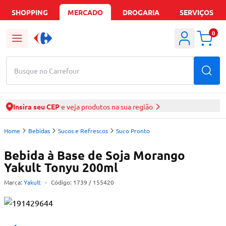
SHOPPING
MERCADO
DROGARIA
SERVIÇOS
0
Busque no Carrefour
Insira seu CEP
e veja produtos na sua região
Home
Bebidas
Sucos e Refrescos
Suco Pronto
Bebida à Base de Soja Morango
Yakult Tonyu 200ml
Marca:
Yakult
-
Código:
1739
/ 155420