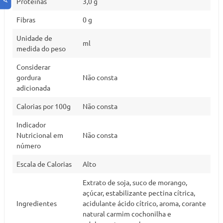
Proteínas
3,0 g
Fibras
0 g
Unidade de
ml
medida do peso
Considerar
gordura
Não consta
adicionada
Calorias por 100g
Não consta
Indicador
Nutricional em
Não consta
número
Escala de Calorias
Alto
Extrato de soja, suco de morango,
açúcar, estabilizante pectina cítrica,
Ingredientes
acidulante ácido cítrico, aroma, corante
natural carmim cochonilha e