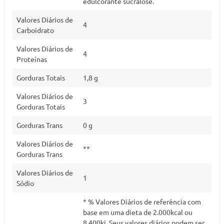
edulcorante sucralose.
Valores Diários de
4
Carboidrato
Valores Diários de
4
Proteínas
Gorduras Totais
1,8 g
Valores Diários de
3
Gorduras Totais
Gorduras Trans
0 g
Valores Diários de
**
Gorduras Trans
Valores Diários de
1
Sódio
* % Valores Diários de referência com
base em uma dieta de 2.000kcal ou
8.400kj. Seus valores diários podem ser