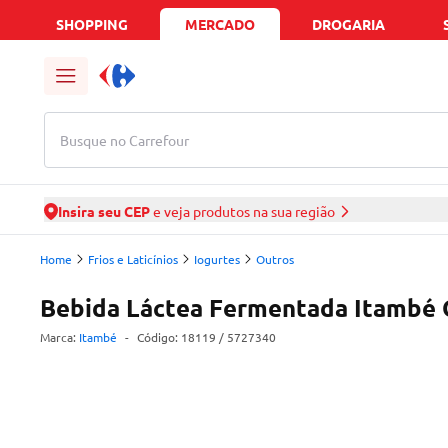
SHOPPING
MERCADO
DROGARIA
Busque no Carrefour
Insira seu CEP
e veja produtos na sua região
Home
Frios e Laticínios
Iogurtes
Outros
Bebida Láctea Fermentada Itambé 
Marca:
Itambé
-
Código:
18119
/ 5727340