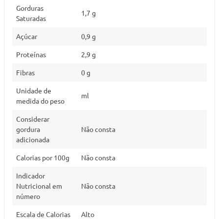
Gorduras
1,7 g
Saturadas
Açúcar
0,9 g
Proteínas
2,9 g
Fibras
0 g
Unidade de
ml
medida do peso
Considerar
gordura
Não consta
adicionada
Calorias por 100g
Não consta
Indicador
Nutricional em
Não consta
número
Escala de Calorias
Alto