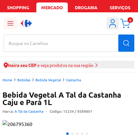
SHOPPING
MERCADO
DROGARIA
SERVIÇOS
0
Busque no Carrefour
Insira seu CEP
e veja produtos na sua região
Home
Bebidas
Bebida Vegetal
Castanha
Bebida Vegetal A Tal da Castanha
Caju e Pará 1L
Marca:
A Tal da Castanha
-
Código:
15234
/ 8589801