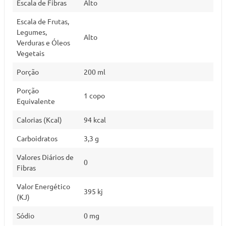
Escala de Fibras
Alto
Escala de Frutas,
Legumes,
Alto
Verduras e Óleos
Vegetais
Porção
200 ml
Porção
1 copo
Equivalente
Calorias (Kcal)
94 kcal
Carboidratos
3,3 g
Valores Diários de
0
Fibras
Valor Energético
395 kj
(KJ)
Sódio
0 mg