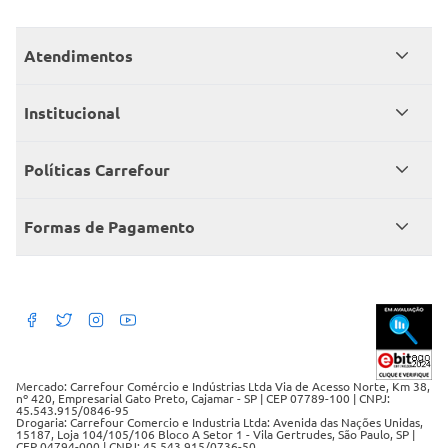
Atendimentos
Meus pedidos
Institucional
Central de atendimento
Grupo Carrefour Brasil
Políticas Carrefour
Cartão Carrefour
Trabalhe conosco
Políticas de entregas
Consumidor.gov
Formas de Pagamento
Produtos Carrefour
Políticas de trocas e devoluções
Políticas de cancelamento e ressarcimentos
Débito Bancário
Políticas de retire na loja alimentar
Mercado: Carrefour Comércio e Indústrias Ltda Via de Acesso Norte, Km 38,
nº 420, Empresarial Gato Preto, Cajamar - SP | CEP 07789-100 | CNPJ:
45.543.915/0846-95
Drogaria: Carrefour Comercio e Industria Ltda: Avenida das Nações Unidas,
15187, Loja 104/105/106 Bloco A Setor 1 - Vila Gertrudes, São Paulo, SP |
CEP 04794-000 | CNPJ: 45.543.915/0736-50