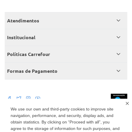
Atendimentos
Meus pedidos
Institucional
Central de atendimento
Grupo Carrefour Brasil
Políticas Carrefour
Cartão Carrefour
Trabalhe conosco
Políticas de entregas
Consumidor.gov
Formas de Pagamento
Produtos Carrefour
Políticas de trocas e devoluções
Políticas de cancelamento e ressarcimentos
Débito Bancário
Políticas de retire na loja alimentar
We use our own and third-party cookies to improve site
navigation, performance, and security, display ads, and
Mercado: Carrefour Comércio e Indústrias Ltda Via de Acesso Norte, Km 38,
nº 420, Empresarial Gato Preto, Cajamar - SP | CEP 07789-100 | CNPJ:
obtain statistics. By clicking on “Proceed with all”, you
45.543.915/0846-95
Drogaria: Carrefour Comercio e Industria Ltda: Avenida das Nações Unidas,
agree to the storage of information for such purposes, and
15187, Loja 104/105/106 Bloco A Setor 1 - Vila Gertrudes, São Paulo, SP |