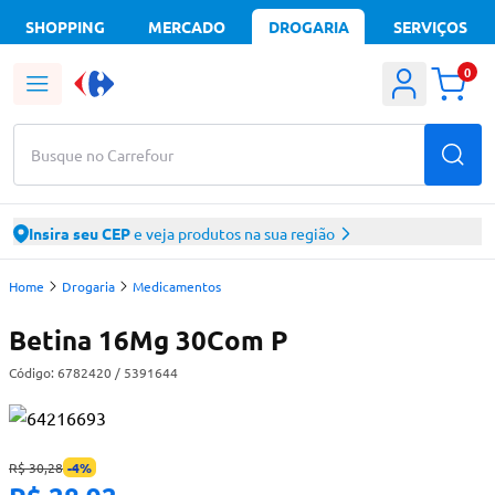
SHOPPING
MERCADO
DROGARIA
SERVIÇOS
0
Busque no Carrefour
Insira seu CEP
e veja produtos na sua região
Home
Drogaria
Medicamentos
Betina 16Mg 30Com P
Código:
6782420
/ 5391644
R$ 30,28
-
4
%