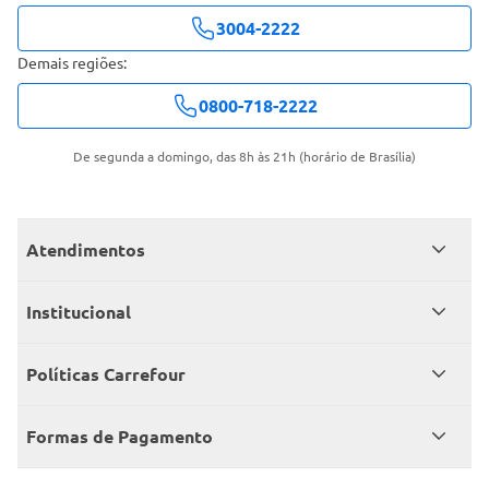
3004-2222
Demais regiões:
0800-718-2222
De segunda a domingo, das 8h às 21h (horário de Brasília)
Atendimentos
Meus pedidos
Institucional
Central de atendimento
Grupo Carrefour Brasil
Políticas Carrefour
Cartão Carrefour
Trabalhe conosco
Políticas de entregas
Consumidor.gov
Formas de Pagamento
Produtos Carrefour
Políticas de trocas e devoluções