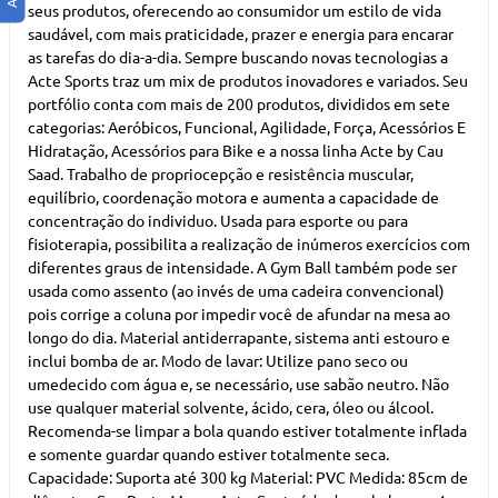
seus produtos, oferecendo ao consumidor um estilo de vida
saudável, com mais praticidade, prazer e energia para encarar
as tarefas do dia-a-dia. Sempre buscando novas tecnologias a
Acte Sports traz um mix de produtos inovadores e variados. Seu
portfólio conta com mais de 200 produtos, divididos em sete
categorias: Aeróbicos, Funcional, Agilidade, Força, Acessórios E
Hidratação, Acessórios para Bike e a nossa linha Acte by Cau
Saad. Trabalho de propriocepção e resistência muscular,
equilíbrio, coordenação motora e aumenta a capacidade de
concentração do individuo. Usada para esporte ou para
fisioterapia, possibilita a realização de inúmeros exercícios com
diferentes graus de intensidade. A Gym Ball também pode ser
usada como assento (ao invés de uma cadeira convencional)
pois corrige a coluna por impedir você de afundar na mesa ao
longo do dia. Material antiderrapante, sistema anti estouro e
inclui bomba de ar. Modo de lavar: Utilize pano seco ou
umedecido com água e, se necessário, use sabão neutro. Não
use qualquer material solvente, ácido, cera, óleo ou álcool.
Recomenda-se limpar a bola quando estiver totalmente inflada
e somente guardar quando estiver totalmente seca.
Capacidade: Suporta até 300 kg Material: PVC Medida: 85cm de