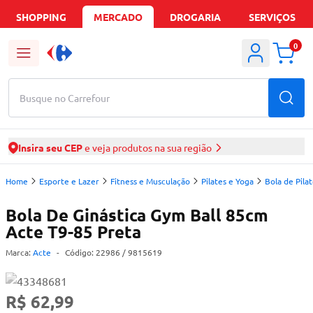
SHOPPING
MERCADO
DROGARIA
SERVIÇOS
0
Busque no Carrefour
Insira seu CEP
e veja produtos na sua região
Home
Esporte e Lazer
Fitness e Musculação
Pilates e Yoga
Bola de Pila
Bola De Ginástica Gym Ball 85cm
Acte T9-85 Preta
Marca:
Acte
-
Código:
22986
/ 9815619
R$ 62,99