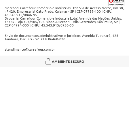
Mercado: Carrefour Comércio e Indústrias Ltda Via de Acesso Norte, Km 38,
nº 420, Empresarial Gato Preto, Cajamar - SP | CEP 07789-100 | CNPJ:
45.543.915/0846-95
Drogaria: Carrefour Comercio e Industria Ltda: Avenida das Nações Unidas,
15187, Loja 104/105/106 Bloco A Setor 1 - Vila Gertrudes, São Paulo, SP |
CEP 04794-000 | CNPJ: 45.543.915/0736-50
Envio de documentos administrativos e jurídicos: Avenida Tucunaré, 125 -
Tamboré, Barueri - SP | CEP 06460-020
atendimento@carrefour.com.br
AMBIENTE SEGURO