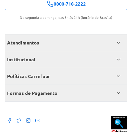
0800-718-2222
De segunda a domingo, das 8h às 21h (horário de Brasília)
Atendimentos
Meus pedidos
Institucional
Central de atendimento
Grupo Carrefour Brasil
Políticas Carrefour
Cartão Carrefour
Trabalhe conosco
Políticas de entregas
Consumidor.gov
Formas de Pagamento
Produtos Carrefour
Políticas de trocas e devoluções
Políticas de cancelamento e ressarcimentos
Débito Bancário
Políticas de retire na loja alimentar