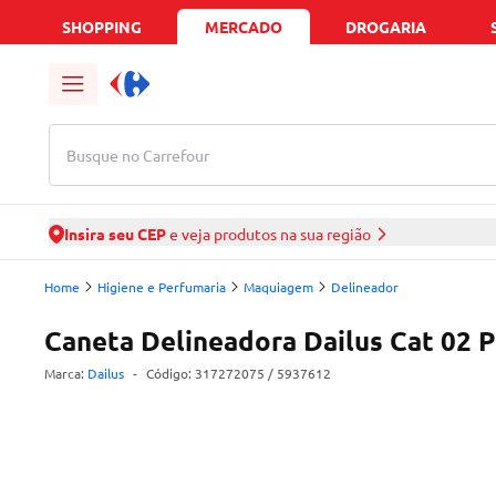
SHOPPING
MERCADO
DROGARIA
Busque no Carrefour
Insira seu CEP
e veja produtos na sua região
Home
Higiene e Perfumaria
Maquiagem
Delineador
Caneta Delineadora Dailus Cat 02 
Marca:
Dailus
-
Código:
317272075
/ 5937612