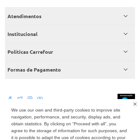
Atendimentos
Meus pedidos
Institucional
Central de atendimento
Grupo Carrefour Brasil
Políticas Carrefour
Cartão Carrefour
Trabalhe conosco
Políticas de entregas
Consumidor.gov
Formas de Pagamento
Produtos Carrefour
Políticas de trocas e devoluções
Políticas de cancelamento e ressarcimentos
Débito Bancário
Políticas de retire na loja alimentar
We use our own and third-party cookies to improve site
navigation, performance, and security, display ads, and
Mercado: Carrefour Comércio e Indústrias Ltda Via de Acesso Norte, Km 38,
nº 420, Empresarial Gato Preto, Cajamar - SP | CEP 07789-100 | CNPJ:
obtain statistics. By clicking on “Proceed with all”, you
45.543.915/0846-95
Drogaria: Carrefour Comercio e Industria Ltda: Avenida das Nações Unidas,
agree to the storage of information for such purposes, and
15187, Loja 104/105/106 Bloco A Setor 1 - Vila Gertrudes, São Paulo, SP |
it is possible to adapt the use of cookies according to your
CEP 04794-000 | CNPJ: 45.543.915/0736-50