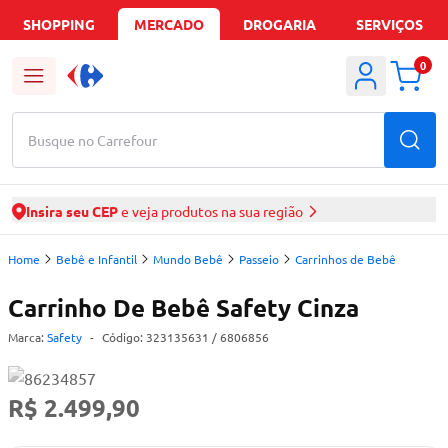
SHOPPING
MERCADO
DROGARIA
SERVIÇOS
0
Busque no Carrefour
Insira seu CEP
e veja produtos na sua região
Home
Bebê e Infantil
Mundo Bebê
Passeio
Carrinhos de Bebê
Carrinho De Bebê Safety Cinza
Marca:
Safety
-
Código:
323135631
/ 6806856
R$ 2.499,90