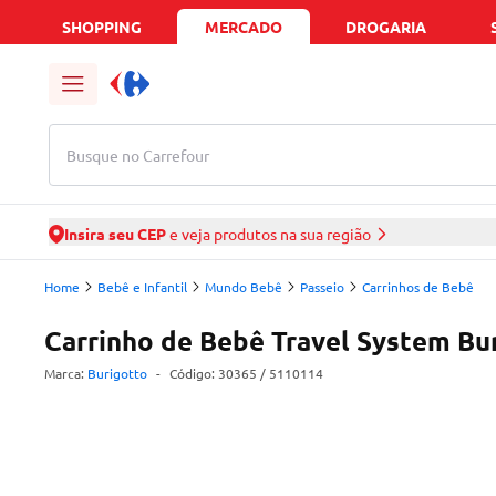
SHOPPING
MERCADO
DROGARIA
Busque no Carrefour
Insira seu CEP
e veja produtos na sua região
Home
Bebê e Infantil
Mundo Bebê
Passeio
Carrinhos de Bebê
Carrinho de Bebê Travel System Bu
Marca:
Burigotto
-
Código:
30365
/ 5110114