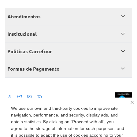
Atendimentos
Meus pedidos
Institucional
Central de atendimento
Grupo Carrefour Brasil
Políticas Carrefour
Cartão Carrefour
Trabalhe conosco
Políticas de entregas
Consumidor.gov
Formas de Pagamento
Produtos Carrefour
Políticas de trocas e devoluções
Políticas de cancelamento e ressarcimentos
Débito Bancário
Políticas de retire na loja alimentar
We use our own and third-party cookies to improve site
navigation, performance, and security, display ads, and
Mercado: Carrefour Comércio e Indústrias Ltda Via de Acesso Norte, Km 38,
nº 420, Empresarial Gato Preto, Cajamar - SP | CEP 07789-100 | CNPJ:
obtain statistics. By clicking on “Proceed with all”, you
45.543.915/0846-95
Drogaria: Carrefour Comercio e Industria Ltda: Avenida das Nações Unidas,
agree to the storage of information for such purposes, and
15187, Loja 104/105/106 Bloco A Setor 1 - Vila Gertrudes, São Paulo, SP |
it is possible to adapt the use of cookies according to your
CEP 04794-000 | CNPJ: 45.543.915/0736-50