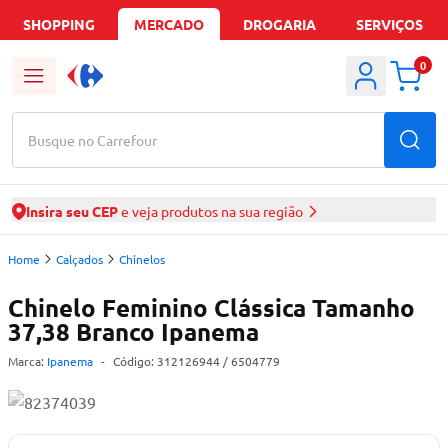
SHOPPING
MERCADO
DROGARIA
SERVIÇOS
0
Busque no Carrefour
Insira seu CEP
e veja produtos na sua região
Home
Calçados
Chinelos
Chinelo Feminino Clássica Tamanho
37,38 Branco Ipanema
Marca:
Ipanema
-
Código:
312126944
/ 6504779