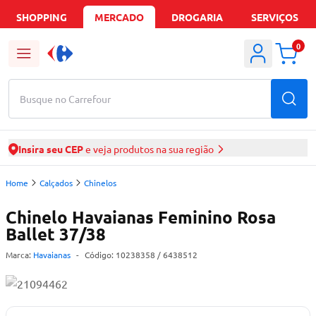
SHOPPING
MERCADO
DROGARIA
SERVIÇOS
0
Busque no Carrefour
Insira seu CEP
e veja produtos na sua região
Home
Calçados
Chinelos
Chinelo Havaianas Feminino Rosa
Ballet 37/38
Marca:
Havaianas
-
Código:
10238358
/ 6438512