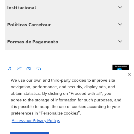
Meus pedidos
Institucional
Central de atendimento
Grupo Carrefour Brasil
Políticas Carrefour
Cartão Carrefour
Trabalhe conosco
Políticas de entregas
Consumidor.gov
Formas de Pagamento
Produtos Carrefour
Políticas de trocas e devoluções
Políticas de cancelamento e ressarcimentos
Débito Bancário
Políticas de retire na loja alimentar
We use our own and third-party cookies to improve site
navigation, performance, and security, display ads, and
Mercado: Carrefour Comércio e Indústrias Ltda Via de Acesso Norte, Km 38,
nº 420, Empresarial Gato Preto, Cajamar - SP | CEP 07789-100 | CNPJ:
obtain statistics. By clicking on “Proceed with all”, you
45.543.915/0846-95
Drogaria: Carrefour Comercio e Industria Ltda: Avenida das Nações Unidas,
agree to the storage of information for such purposes, and
15187, Loja 104/105/106 Bloco A Setor 1 - Vila Gertrudes, São Paulo, SP |
it is possible to adapt the use of cookies according to your
CEP 04794-000 | CNPJ: 45.543.915/0736-50
cookies”.
preferences in “Personalize
Envio de documentos administrativos e jurídicos: Avenida Tucunaré, 125 -
Access our Privacy Policy.
Tamboré, Barueri - SP | CEP 06460-020
atendimento@carrefour.com.br