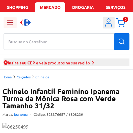
SHOPPING
MERCADO
DROGARIA
SERVIÇOS
0
Busque no Carrefour
Insira seu CEP
e veja produtos na sua região
Home
Calçados
Chinelos
Chinelo Infantil Feminino Ipanema
Turma da Mônica Rosa com Verde
Tamanho 31/32
Marca:
Ipanema
-
Código:
323376657
/ 6808239