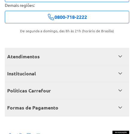
Demais regiões:
0800-718-2222
De segunda a domingo, das 8h às 21h (horário de Brasília)
Atendimentos
Meus pedidos
Institucional
Central de atendimento
Grupo Carrefour Brasil
Políticas Carrefour
Cartão Carrefour
Trabalhe conosco
Políticas de entregas
Consumidor.gov
Formas de Pagamento
Produtos Carrefour
Políticas de trocas e devoluções
Políticas de cancelamento e ressarcimentos