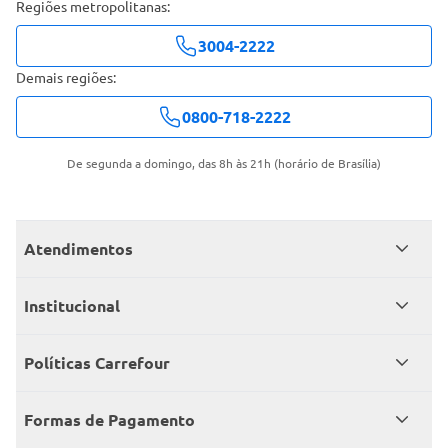
Regiões metropolitanas:
3004-2222
Demais regiões:
0800-718-2222
De segunda a domingo, das 8h às 21h (horário de Brasília)
Atendimentos
Meus pedidos
Institucional
Central de atendimento
Grupo Carrefour Brasil
Políticas Carrefour
Cartão Carrefour
Trabalhe conosco
Políticas de entregas
Consumidor.gov
Formas de Pagamento
Produtos Carrefour