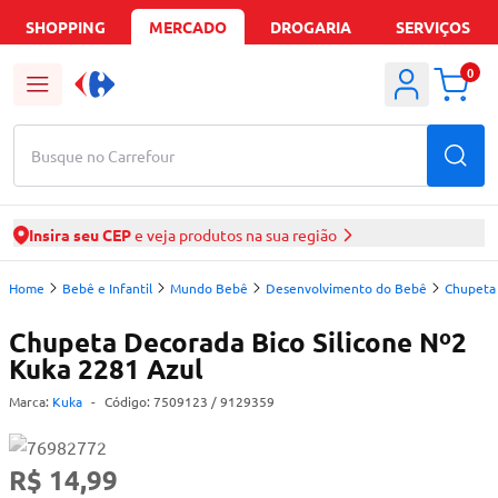
SHOPPING
MERCADO
DROGARIA
SERVIÇOS
0
Busque no Carrefour
Insira seu CEP
e veja produtos na sua região
Home
Bebê e Infantil
Mundo Bebê
Desenvolvimento do Bebê
Chupeta 
Chupeta Decorada Bico Silicone Nº2
Kuka 2281 Azul
Marca:
Kuka
-
Código:
7509123
/ 9129359
R$ 14,99