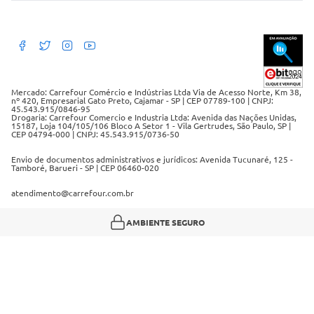
Políticas de trocas e devoluções
Políticas de cancelamento e ressarcimentos
Débito Bancário
Políticas de retire na loja alimentar
Mercado: Carrefour Comércio e Indústrias Ltda Via de Acesso Norte, Km 38,
nº 420, Empresarial Gato Preto, Cajamar - SP | CEP 07789-100 | CNPJ:
45.543.915/0846-95
Drogaria: Carrefour Comercio e Industria Ltda: Avenida das Nações Unidas,
15187, Loja 104/105/106 Bloco A Setor 1 - Vila Gertrudes, São Paulo, SP |
CEP 04794-000 | CNPJ: 45.543.915/0736-50
Envio de documentos administrativos e jurídicos: Avenida Tucunaré, 125 -
Tamboré, Barueri - SP | CEP 06460-020
atendimento@carrefour.com.br
AMBIENTE SEGURO