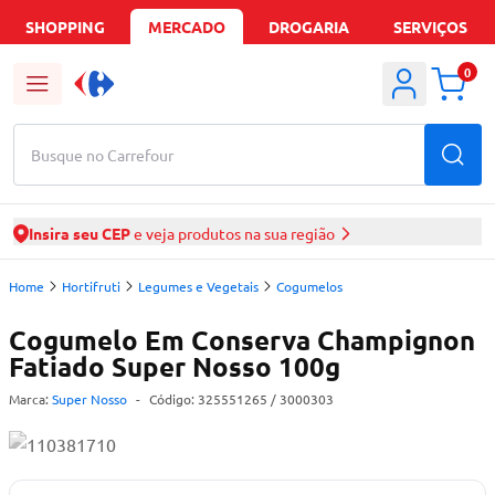
SHOPPING
MERCADO
DROGARIA
SERVIÇOS
0
Busque no Carrefour
Insira seu CEP
e veja produtos na sua região
Home
Hortifruti
Legumes e Vegetais
Cogumelos
Cogumelo Em Conserva Champignon
Fatiado Super Nosso 100g
Marca:
Super Nosso
-
Código:
325551265
/ 3000303