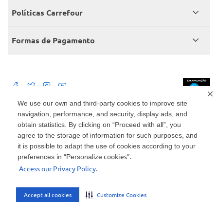
Grupo Carrefour Brasil
Políticas Carrefour
Cartão Carrefour
Trabalhe conosco
Políticas de entregas
Consumidor.gov
Formas de Pagamento
Produtos Carrefour
Políticas de trocas e devoluções
Políticas de cancelamento e ressarcimentos
Débito Bancário
Políticas de retire na loja alimentar
We use our own and third-party cookies to improve site
navigation, performance, and security, display ads, and
Mercado: Carrefour Comércio e Indústrias Ltda Via de Acesso Norte, Km 38,
nº 420, Empresarial Gato Preto, Cajamar - SP | CEP 07789-100 | CNPJ:
obtain statistics. By clicking on “Proceed with all”, you
45.543.915/0846-95
Drogaria: Carrefour Comercio e Industria Ltda: Avenida das Nações Unidas,
agree to the storage of information for such purposes, and
15187, Loja 104/105/106 Bloco A Setor 1 - Vila Gertrudes, São Paulo, SP |
it is possible to adapt the use of cookies according to your
CEP 04794-000 | CNPJ: 45.543.915/0736-50
cookies”.
preferences in “Personalize
Envio de documentos administrativos e jurídicos: Avenida Tucunaré, 125 -
Access our Privacy Policy.
Tamboré, Barueri - SP | CEP 06460-020
atendimento@carrefour.com.br
Accept all cookies
Customize Cookies
AMBIENTE SEGURO