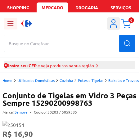
SHOPPING
MERCADO
DROGARIA
SERVIÇOS
0
Busque no Carrefour
Insira seu CEP
e veja produtos na sua região
Home
Utilidades Domésticas
Cozinha
Potes e Tigelas
Baixelas e Travess
Conjunto de Tigelas em Vidro 3 Peças
Sempre 15290200998763
Marca:
Sempre
-
Código:
30203
/ 5059585
R$ 16,90