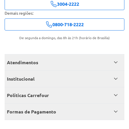
3004-2222
Demais regiões:
0800-718-2222
De segunda a domingo, das 8h às 21h (horário de Brasília)
Atendimentos
Meus pedidos
Institucional
Central de atendimento
Grupo Carrefour Brasil
Políticas Carrefour
Cartão Carrefour
Trabalhe conosco
Políticas de entregas
Consumidor.gov
Formas de Pagamento
Produtos Carrefour
Políticas de trocas e devoluções