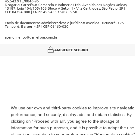
45.543.915/0846-95
Drogaria: Carrefour Comercio e Industria Ltda: Avenida das Nações Unidas,
15187, Loja 104/105/106 Bloco A Setor 1 - Vila Gertrudes, São Paulo, SP |
CEP 04794-000 | CNPJ: 45.543.915/0736-50
Envio de documentos administrativos e jurídicos: Avenida Tucunaré, 125 -
Tamboré, Barueri - SP | CEP 06460-020
atendimento@carrefour.com.br
AMBIENTE SEGURO
We use our own and third-party cookies to improve site navigatio
performance, and security, display ads, and obtain statistics. By
clicking on “Proceed with all”, you agree to the storage of
information for such purposes, and it is possible to adapt the use
cookies”
of cookies according to your preferences in “Personalize