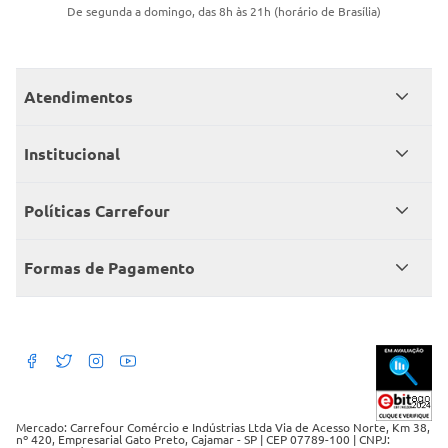
De segunda a domingo, das 8h às 21h (horário de Brasília)
Atendimentos
Meus pedidos
Institucional
Central de atendimento
Grupo Carrefour Brasil
Políticas Carrefour
Cartão Carrefour
Trabalhe conosco
Políticas de entregas
Consumidor.gov
Formas de Pagamento
Produtos Carrefour
Políticas de trocas e devoluções
Políticas de cancelamento e ressarcimentos
Débito Bancário
Políticas de retire na loja alimentar
Mercado: Carrefour Comércio e Indústrias Ltda Via de Acesso Norte, Km 38,
nº 420, Empresarial Gato Preto, Cajamar - SP | CEP 07789-100 | CNPJ: