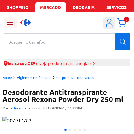
SHOPPING
MERCADO
DROGARIA
SERVIÇOS
0
Busque no Carrefour
Insira seu CEP
e veja produtos na sua região
Home
Higiene e Perfumaria
Corpo
Desodorantes
Desodorante Antitranspirante
Aerosol Rexona Powder Dry 250 ml
Marca:
Rexona
-
Código:
312928360
/ 6534384