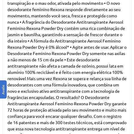
transpiração e o mau odor, ativada pelo movimento • O novo
desodorante feminino Rexona responde diretamente ao seu
movimento, mantendo você seca, fresca e protegida como
nunca • A fragrância do Desodorante Antitranspirante Aerosol
Feminino Rexona Powder Dry contém uma rica combinação de
jasmin e baunilha, garantindo a sensação de frescor durante o
dia inteiro • A fórmula do Antitranspirante Aerosol Feminino
Rexona Powder Dry é 0% álcool* • Agite antes de usar. Aplicar o
Desodorante Feminino Rexona Powder Dry somente nas axilas
a não menos de 15 cm da pele • Este desodorante
antitranspirante não afeta a camada de ozônio, possui lata em
alumínio 100% reciclável e é feito com energia elétrica 100%
renovável Mais uma vez Rexona se supera e relança sua linha de
desodorantes com uma fórmula inovadora, que combina um
novo e exclusivo ativo antitranspirante com a tecnologia de
fragrâncias encapsuladas. O resultado? O Desodorante
Antitranspirante Aerosol Feminino Rexona Powder Dry garante
72 horas de proteção ativada pelo seu movimento e muito mais
confiança para você encarar qualquer desafio. Com o registro
de 16 patentes e mais de 300 testes técnicos, está comprovado
que essa nova tecnologia antitranspirante entrega um nível de