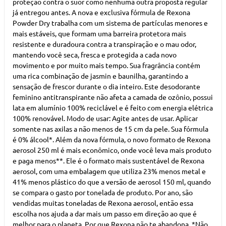
proteção contra o suor como nenhuma outra proposta regular
já entregou antes. A nova e exclusiva fórmula de Rexona
Powder Dry trabalha com um sistema de partículas menores e
mais estáveis, que formam uma barreira protetora mais
resistente e duradoura contra a transpiração e o mau odor,
mantendo você seca, fresca e protegida a cada novo
movimento e por muito mais tempo. Sua fragrância contém
uma rica combinação de jasmin e baunilha, garantindo a
sensação de frescor durante o dia inteiro. Este desodorante
feminino antitranspirante não afeta a camada de ozônio, possui
lata em alumínio 100% reciclável e é feito com energia elétrica
100% renovável. Modo de usar: Agite antes de usar. Aplicar
somente nas axilas a não menos de 15 cm da pele. Sua fórmula
é 0% álcool*. Além da nova fórmula, o novo formato de Rexona
aerosol 250 ml é mais econômico, onde você leva mais produto
e paga menos**. Ele é o formato mais sustentável de Rexona
aerosol, com uma embalagem que utiliza 23% menos metal e
41% menos plástico do que a versão de aerosol 150 ml, quando
se compara o gasto por tonelada de produto. Por ano, são
vendidas muitas toneladas de Rexona aerosol, então essa
escolha nos ajuda a dar mais um passo em direção ao que é
melhor para o planeta. Por que Rexona não te abandona. *Não