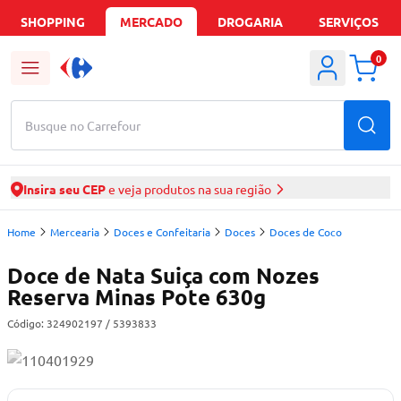
SHOPPING
MERCADO
DROGARIA
SERVIÇOS
0
Busque no Carrefour
Insira seu CEP
e veja produtos na sua região
Home
Mercearia
Doces e Confeitaria
Doces
Doces de Coco
Doce de Nata Suiça com Nozes
Reserva Minas Pote 630g
Código:
324902197
/ 5393833