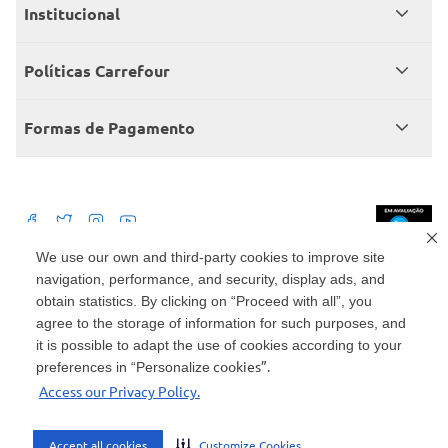
Meus pedidos
Institucional
Central de atendimento
Grupo Carrefour Brasil
Políticas Carrefour
Cartão Carrefour
Trabalhe conosco
Políticas de entregas
Consumidor.gov
Formas de Pagamento
Produtos Carrefour
Políticas de trocas e devoluções
Políticas de cancelamento e ressarcimentos
Débito Bancário
Políticas de retire na loja alimentar
We use our own and third-party cookies to improve site
navigation, performance, and security, display ads, and
Mercado: Carrefour Comércio e Indústrias Ltda Via de Acesso Norte, Km 38,
nº 420, Empresarial Gato Preto, Cajamar - SP | CEP 07789-100 | CNPJ:
obtain statistics. By clicking on “Proceed with all”, you
45.543.915/0846-95
Drogaria: Carrefour Comercio e Industria Ltda: Avenida das Nações Unidas,
agree to the storage of information for such purposes, and
15187, Loja 104/105/106 Bloco A Setor 1 - Vila Gertrudes, São Paulo, SP |
it is possible to adapt the use of cookies according to your
CEP 04794-000 | CNPJ: 45.543.915/0736-50
cookies”.
preferences in “Personalize
Envio de documentos administrativos e jurídicos: Avenida Tucunaré, 125 -
Access our Privacy Policy.
Tamboré, Barueri - SP | CEP 06460-020
atendimento@carrefour.com.br
Accept all cookies
Customize Cookies