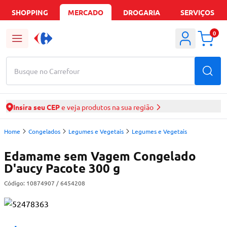
SHOPPING
MERCADO
DROGARIA
SERVIÇOS
0
Busque no Carrefour
Insira seu CEP
e veja produtos na sua região
Home
Congelados
Legumes e Vegetais
Legumes e Vegetais
Edamame sem Vagem Congelado
D'aucy Pacote 300 g
Código:
10874907
/ 6454208