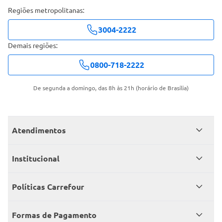
Regiões metropolitanas:
3004-2222
Demais regiões:
0800-718-2222
De segunda a domingo, das 8h às 21h (horário de Brasília)
Atendimentos
Meus pedidos
Institucional
Central de atendimento
Grupo Carrefour Brasil
Políticas Carrefour
Cartão Carrefour
Trabalhe conosco
Políticas de entregas
Consumidor.gov
Formas de Pagamento
Produtos Carrefour