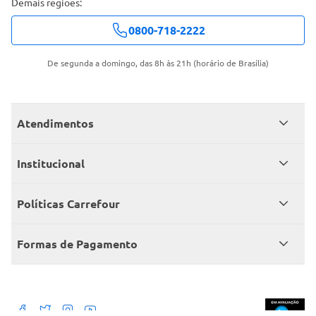
Demais regiões:
0800-718-2222
De segunda a domingo, das 8h às 21h (horário de Brasília)
Atendimentos
Meus pedidos
Institucional
Central de atendimento
Grupo Carrefour Brasil
Políticas Carrefour
Cartão Carrefour
Trabalhe conosco
Políticas de entregas
Consumidor.gov
Formas de Pagamento
Produtos Carrefour
Políticas de trocas e devoluções
Políticas de cancelamento e ressarcimentos
Débito Bancário