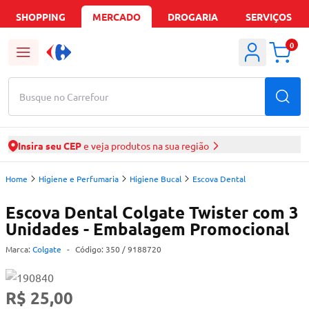
SHOPPING
MERCADO
DROGARIA
SERVIÇOS
0
Busque no Carrefour
Insira seu CEP
e veja produtos na sua região
Home
Higiene e Perfumaria
Higiene Bucal
Escova Dental
Escova Dental Colgate Twister com 3
Unidades - Embalagem Promocional
Marca:
Colgate
-
Código:
350
/ 9188720
R$ 25,00