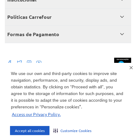
Central de atendimento
Grupo Carrefour Brasil
Políticas Carrefour
Cartão Carrefour
Trabalhe conosco
Políticas de entregas
Consumidor.gov
Formas de Pagamento
Produtos Carrefour
Políticas de trocas e devoluções
Políticas de cancelamento e ressarcimentos
Débito Bancário
Políticas de retire na loja alimentar
We use our own and third-party cookies to improve site
navigation, performance, and security, display ads, and
Mercado: Carrefour Comércio e Indústrias Ltda Via de Acesso Norte, Km 38,
nº 420, Empresarial Gato Preto, Cajamar - SP | CEP 07789-100 | CNPJ:
obtain statistics. By clicking on “Proceed with all”, you
45.543.915/0846-95
Drogaria: Carrefour Comercio e Industria Ltda: Avenida das Nações Unidas,
agree to the storage of information for such purposes, and
15187, Loja 104/105/106 Bloco A Setor 1 - Vila Gertrudes, São Paulo, SP |
it is possible to adapt the use of cookies according to your
CEP 04794-000 | CNPJ: 45.543.915/0736-50
cookies”.
preferences in “Personalize
Envio de documentos administrativos e jurídicos: Avenida Tucunaré, 125 -
Access our Privacy Policy.
Tamboré, Barueri - SP | CEP 06460-020
atendimento@carrefour.com.br
Accept all cookies
Customize Cookies