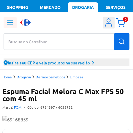
SHOPPING
MERCADO
DROGARIA
SERVIÇOS
0
Busque no Carrefour
Insira seu CEP
e veja produtos na sua região
Home
Drogaria
Dermocosméticos
Limpeza
Espuma Facial Melora C Max FPS 50
com 45 ml
Marca:
FQM
-
Código:
6784397
/ 6035752