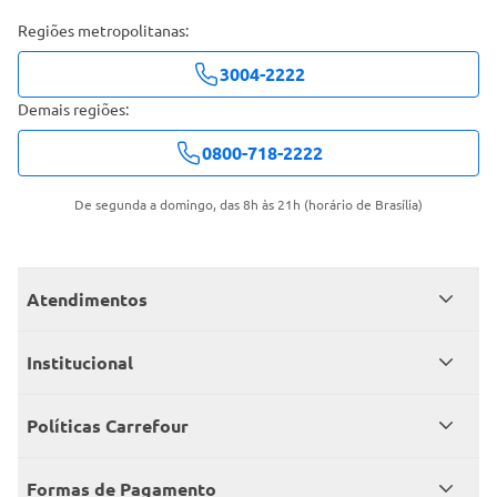
Regiões metropolitanas:
3004-2222
Demais regiões:
0800-718-2222
De segunda a domingo, das 8h às 21h (horário de Brasília)
Atendimentos
Meus pedidos
Institucional
Central de atendimento
Grupo Carrefour Brasil
Políticas Carrefour
Cartão Carrefour
Trabalhe conosco
Políticas de entregas
Consumidor.gov
Formas de Pagamento