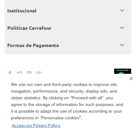
Meus pedidos
Institucional
Central de atendimento
Grupo Carrefour Brasil
Políticas Carrefour
Cartão Carrefour
Trabalhe conosco
Políticas de entregas
Consumidor.gov
Formas de Pagamento
Produtos Carrefour
Políticas de trocas e devoluções
Políticas de cancelamento e ressarcimentos
Débito Bancário
Políticas de retire na loja alimentar
We use our own and third-party cookies to improve site
navigation, performance, and security, display ads, and
Mercado: Carrefour Comércio e Indústrias Ltda Via de Acesso Norte, Km 38,
nº 420, Empresarial Gato Preto, Cajamar - SP | CEP 07789-100 | CNPJ:
obtain statistics. By clicking on “Proceed with all”, you
45.543.915/0846-95
Drogaria: Carrefour Comercio e Industria Ltda: Avenida das Nações Unidas,
agree to the storage of information for such purposes, and
15187, Loja 104/105/106 Bloco A Setor 1 - Vila Gertrudes, São Paulo, SP |
it is possible to adapt the use of cookies according to your
CEP 04794-000 | CNPJ: 45.543.915/0736-50
cookies”.
preferences in “Personalize
Envio de documentos administrativos e jurídicos: Avenida Tucunaré, 125 -
Access our Privacy Policy.
Tamboré, Barueri - SP | CEP 06460-020