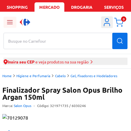
SHOPPING
MERCADO
DROGARIA
SERVIÇOS
0
Busque no Carrefour
Insira seu CEP
e veja produtos na sua região
Home
Higiene e Perfumaria
Cabelo
Gel, Fixadores e Modeladores
Finalizador Spray Salon Opus Brilho
Argan 150ml
Marca:
Salon Opus
-
Código:
321971735
/ 6030246