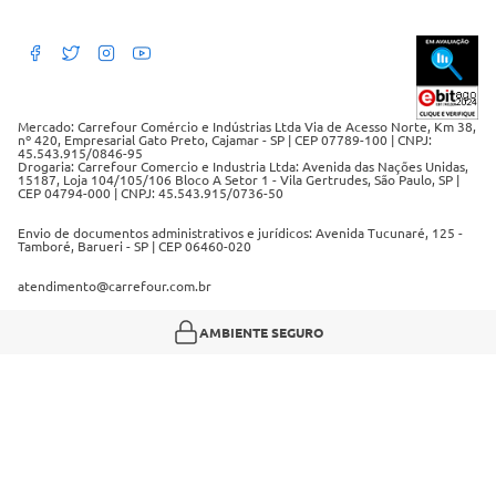
Políticas de cancelamento e ressarcimentos
Débito Bancário
Políticas de retire na loja alimentar
Mercado: Carrefour Comércio e Indústrias Ltda Via de Acesso Norte, Km 38,
nº 420, Empresarial Gato Preto, Cajamar - SP | CEP 07789-100 | CNPJ:
45.543.915/0846-95
Drogaria: Carrefour Comercio e Industria Ltda: Avenida das Nações Unidas,
15187, Loja 104/105/106 Bloco A Setor 1 - Vila Gertrudes, São Paulo, SP |
CEP 04794-000 | CNPJ: 45.543.915/0736-50
Envio de documentos administrativos e jurídicos: Avenida Tucunaré, 125 -
Tamboré, Barueri - SP | CEP 06460-020
atendimento@carrefour.com.br
AMBIENTE SEGURO