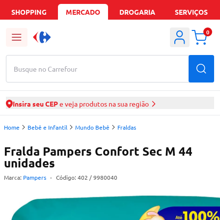
SHOPPING
MERCADO
DROGARIA
SERVIÇOS
0
Busque no Carrefour
Insira seu CEP
e veja produtos na sua região
Home
Bebê e Infantil
Mundo Bebê
Fraldas
Fralda Pampers Confort Sec M 44
unidades
Marca:
Pampers
-
Código:
402
/ 9980040