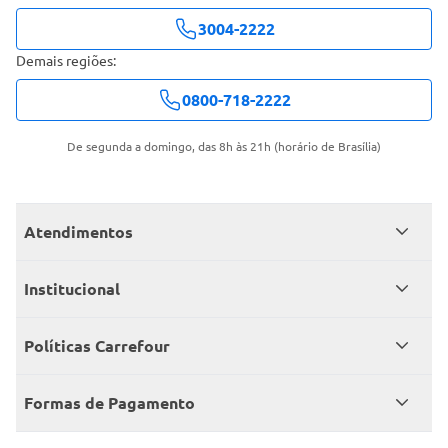
3004-2222
Demais regiões:
0800-718-2222
De segunda a domingo, das 8h às 21h (horário de Brasília)
Atendimentos
Meus pedidos
Institucional
Central de atendimento
Grupo Carrefour Brasil
Políticas Carrefour
Cartão Carrefour
Trabalhe conosco
Políticas de entregas
Consumidor.gov
Formas de Pagamento
Produtos Carrefour
Políticas de trocas e devoluções