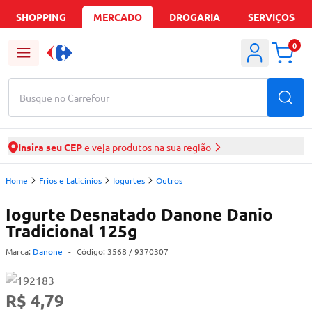
SHOPPING
MERCADO
DROGARIA
SERVIÇOS
0
Busque no Carrefour
Insira seu CEP
e veja produtos na sua região
Home
Frios e Laticínios
Iogurtes
Outros
Iogurte Desnatado Danone Danio
Tradicional 125g
Marca:
Danone
-
Código:
3568
/ 9370307
R$ 4,79