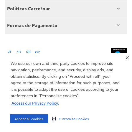
Central de atendimento
Grupo Carrefour Brasil
Políticas Carrefour
Cartão Carrefour
Trabalhe conosco
Políticas de entregas
Consumidor.gov
Formas de Pagamento
Produtos Carrefour
Políticas de trocas e devoluções
Políticas de cancelamento e ressarcimentos
Débito Bancário
Políticas de retire na loja alimentar
We use our own and third-party cookies to improve site
navigation, performance, and security, display ads, and
Mercado: Carrefour Comércio e Indústrias Ltda Via de Acesso Norte, Km 38,
nº 420, Empresarial Gato Preto, Cajamar - SP | CEP 07789-100 | CNPJ:
obtain statistics. By clicking on “Proceed with all”, you
45.543.915/0846-95
Drogaria: Carrefour Comercio e Industria Ltda: Avenida das Nações Unidas,
agree to the storage of information for such purposes, and
15187, Loja 104/105/106 Bloco A Setor 1 - Vila Gertrudes, São Paulo, SP |
it is possible to adapt the use of cookies according to your
CEP 04794-000 | CNPJ: 45.543.915/0736-50
cookies”.
preferences in “Personalize
Envio de documentos administrativos e jurídicos: Avenida Tucunaré, 125 -
Access our Privacy Policy.
Tamboré, Barueri - SP | CEP 06460-020
atendimento@carrefour.com.br
Accept all cookies
Customize Cookies
AMBIENTE SEGURO