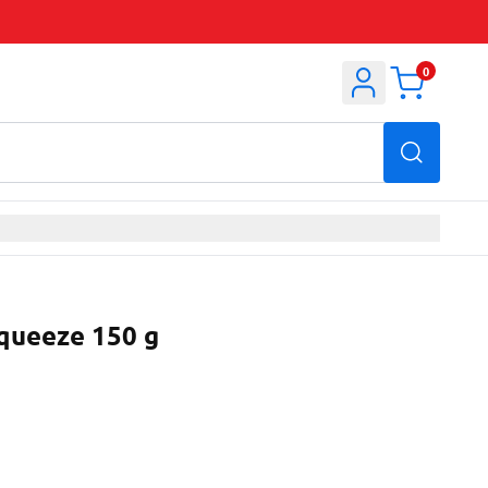
0
queeze 150 g