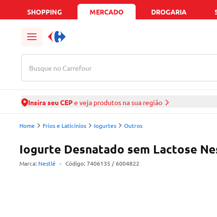
SHOPPING
MERCADO
DROGARIA
Busque no Carrefour
Insira seu CEP
e veja produtos na sua região
Home
Frios e Laticínios
Iogurtes
Outros
Iogurte Desnatado sem Lactose Nes
Marca:
Nestlé
-
Código:
7406135
/ 6004822