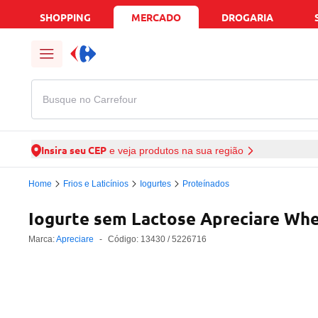
SHOPPING
MERCADO
DROGARIA
Busque no Carrefour
Insira seu CEP
e veja produtos na sua região
Home
Frios e Laticínios
Iogurtes
Proteínados
Iogurte sem Lactose Apreciare Wh
Marca:
Apreciare
-
Código:
13430
/ 5226716