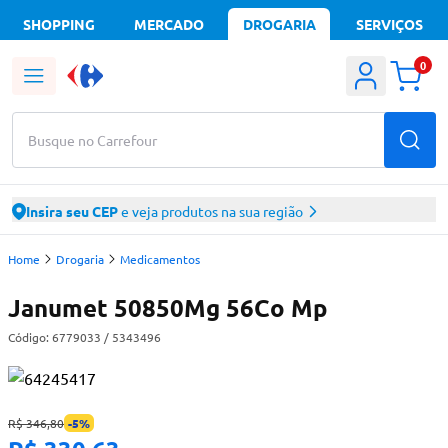
SHOPPING
MERCADO
DROGARIA
SERVIÇOS
0
Busque no Carrefour
Insira seu CEP
e veja produtos na sua região
Home
Drogaria
Medicamentos
Janumet 50850Mg 56Co Mp
Código:
6779033
/ 5343496
R$ 346,80
-
5
%