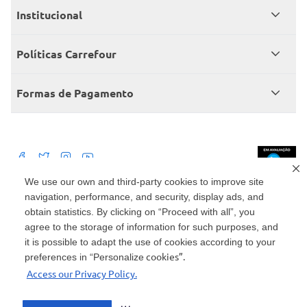
Meus pedidos
Institucional
Central de atendimento
Grupo Carrefour Brasil
Políticas Carrefour
Cartão Carrefour
Trabalhe conosco
Políticas de entregas
Consumidor.gov
Formas de Pagamento
Produtos Carrefour
Políticas de trocas e devoluções
Políticas de cancelamento e ressarcimentos
Débito Bancário
Políticas de retire na loja alimentar
We use our own and third-party cookies to improve site
navigation, performance, and security, display ads, and
Mercado: Carrefour Comércio e Indústrias Ltda Via de Acesso Norte, Km 38,
nº 420, Empresarial Gato Preto, Cajamar - SP | CEP 07789-100 | CNPJ:
obtain statistics. By clicking on “Proceed with all”, you
45.543.915/0846-95
Drogaria: Carrefour Comercio e Industria Ltda: Avenida das Nações Unidas,
agree to the storage of information for such purposes, and
15187, Loja 104/105/106 Bloco A Setor 1 - Vila Gertrudes, São Paulo, SP |
it is possible to adapt the use of cookies according to your
CEP 04794-000 | CNPJ: 45.543.915/0736-50
cookies”.
preferences in “Personalize
Envio de documentos administrativos e jurídicos: Avenida Tucunaré, 125 -
Access our Privacy Policy.
Tamboré, Barueri - SP | CEP 06460-020
atendimento@carrefour.com.br